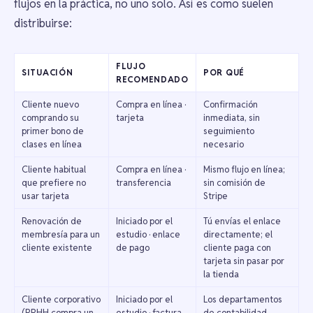
flujos en la práctica, no uno solo. Así es como suelen
distribuirse:
FLUJO
SITUACIÓN
POR QUÉ
RECOMENDADO
Cliente nuevo
Compra en línea ·
Confirmación
comprando su
tarjeta
inmediata, sin
primer bono de
seguimiento
clases en línea
necesario
Cliente habitual
Compra en línea ·
Mismo flujo en línea;
que prefiere no
transferencia
sin comisión de
usar tarjeta
Stripe
Renovación de
Iniciado por el
Tú envías el enlace
membresía para un
estudio · enlace
directamente; el
cliente existente
de pago
cliente paga con
tarjeta sin pasar por
la tienda
Cliente corporativo
Iniciado por el
Los departamentos
(RRHH compra un
estudio · factura
de contabilidad