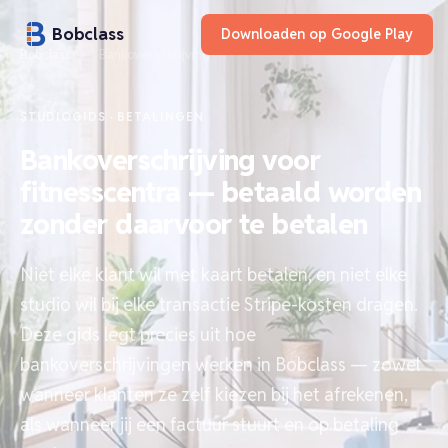
Bobclass
Downloaden op Google Play
Bobclass
›
Bankoverschrijving
STUDIOGIDS · BETALINGEN
Bankoverschrijving voor
fitnesscentra — betaald worden
zonder daarvoor te betalen
Niet elke klant wil met kaart betalen, en niet elke
studio wil bij elke transactie Stripe-kosten dragen.
Deze gids legt precies uit hoe
bankoverschrijvingen werken in Bobclass — zowel
wanneer klanten ze zelf kiezen bij het afrekenen,
als wanneer jij een factuur stuurt en op betaling