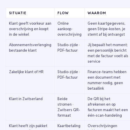
SITUATIE
FLOW
WAAROM
Klant geeft voorkeur aan
Online
Geen kaartgegevens,
overschrijving en koopt
aankoop ·
geen Stripe-kosten, je
in de winkel
overschrijving
stemt af bij ontvangst
Abonnementsverlenging
Studio-zijde ·
Jij bepaalt het moment;
bestaande klant
PDF-factuur
een persoonlijk bericht
met de factuur voelt als
service
Zakelijke klant of HR
Studio-zijde ·
Finance-teams hebben
PDF-factuur
een document met
nummer nodig, geen
betaallink
Klant in Zwitserland
Beide
De QR bij het
stromen ·
afrekenen en op
Zwitsers QR-
facturen maakt het een
formaat
één-scan-handeling
Klant heeft zijn pakket
Kaartbetaling
Overschrijvingen